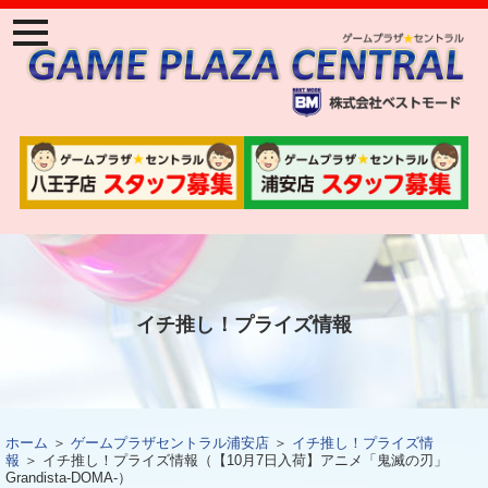
ナ
ビ
ゲ
ー
ジ
ョ
ン
メ
ニ
ュ
ー
イチ推し！プライズ情報
ホーム
＞
ゲームプラザセントラル浦安店
＞
イチ推し！プライズ情
報
＞ イチ推し！プライズ情報（【10月7日入荷】アニメ「鬼滅の刃」
Grandista-DOMA-）